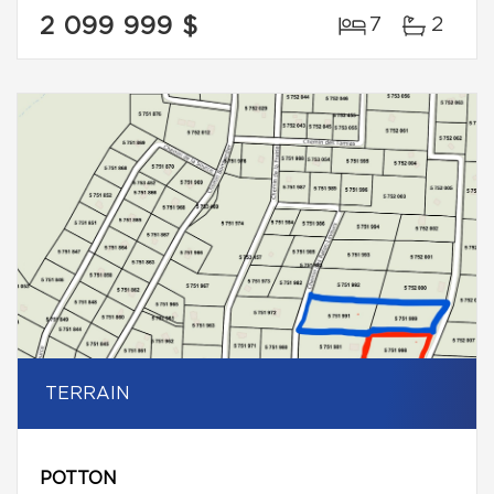
2 099 999 $
7
2
TERRAIN
POTTON