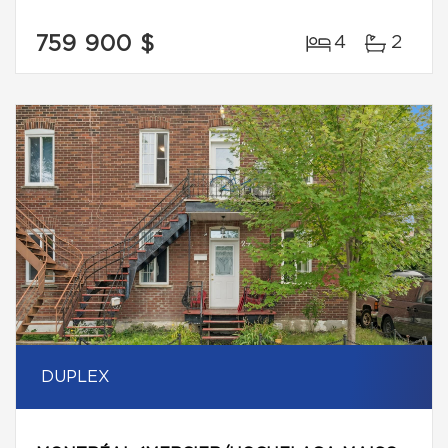
759 900 $
4
2
DUPLEX